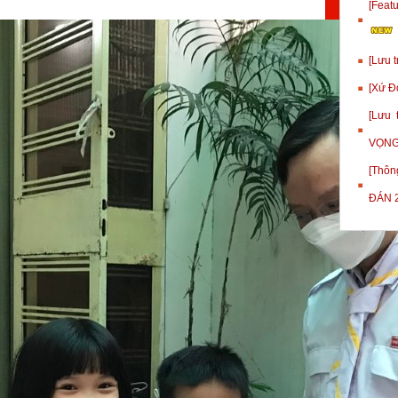
[Fea
[Lưu 
[Xứ Đ
[Lưu
VỌNG
[Thôn
ĐÁN 