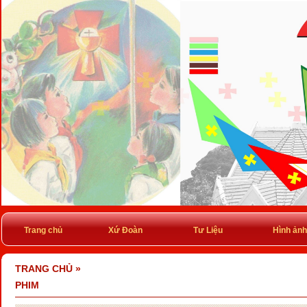
Trang chủ
Xứ Đoàn
Tư Liệu
Hình ảnh
TRANG CHỦ
»
PHIM