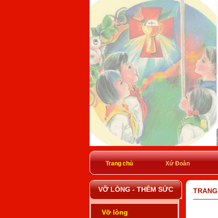
Trang chủ
Xứ Đoàn
VỠ LÒNG - THÊM SỨC
TRANG 
Vỡ lòng