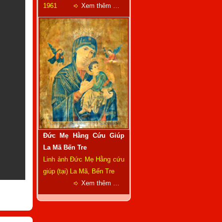
1961
Xem thêm …
Đức Mẹ Hằng Cứu Giúp
La Mã Bến Tre
Linh ảnh Đức Mẹ Hằng cứu
giúp (tại) La Mã, Bến Tre
Xem thêm …