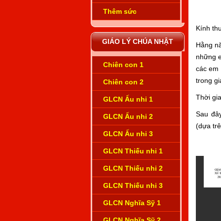
Thêm sức
Kính th
GIÁO LÝ CHÚA NHẬT
Hằng nă
những e
Chiên con 1
các em t
trong gi
Chiên con 2
Thời gi
GLCN Ấu nhi 1
Sau đây
GLCN Ấu nhi 2
(dựa tr
GLCN Ấu nhi 3
GLCN Thiếu nhi 1
GLCN Thiếu nhi 2
GLCN Thiếu nhi 3
GLCN Nghĩa Sỹ 1
GLCN Nghĩa Sỹ 2