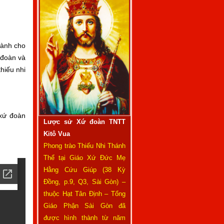
dành cho
 đoàn và
thiếu nhi
 xứ đoàn
Lược sử Xứ đoàn TNTT
Kitô Vua
Phong trào Thiếu Nhi Thánh
Thể tại Giáo Xứ Đức Mẹ
Hằng Cứu Giúp (38 Kỳ
Đồng, p.9, Q3, Sài Gòn) –
thuộc Hạt Tân Định – Tổng
Giáo Phận Sài Gòn đã
được hình thành từ năm