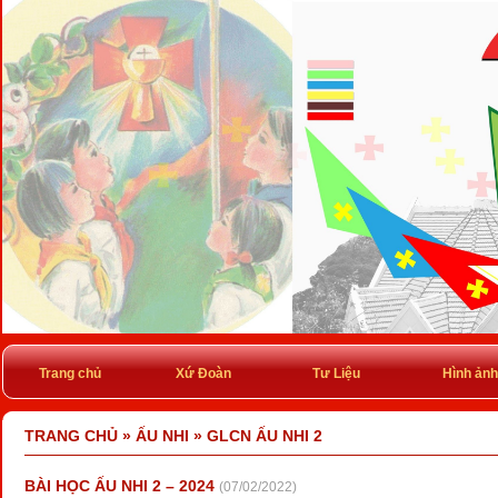
Trang chủ
Xứ Đoàn
Tư Liệu
Hình ảnh
TRANG CHỦ
»
ẤU NHI
»
GLCN ẤU NHI 2
BÀI HỌC ẤU NHI 2 – 2024
(07/02/2022)