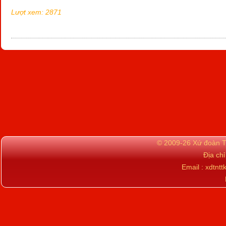
Lượt xem: 2871
© 2009-26 Xứ đoàn TN
Địa ch
Email : xdtn