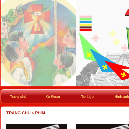
Trang chủ
Xứ Đoàn
Tư Liệu
Hình ảnh
TRANG CHỦ
»
PHIM