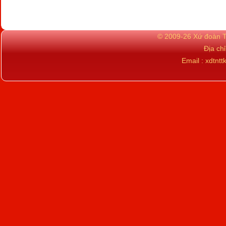
© 2009-26 Xứ đoàn TN
Địa ch
Email : xdtn