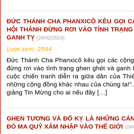
ĐỨC THÁNH CHA PHANXICÔ KÊU GỌI 
HỘI THÁNH ĐỪNG RƠI VÀO TÌNH TRẠNG
GANH TỴ
(24/02/2014)
Lượt xem: 2844
Đức Thánh Cha Phanxicô kêu gọi các cộn
đừng rơi vào tình trạng ghen ghét và ganh 
cuộc chiến tranh diễn ra giữa dân của Thi
những cộng đồng khác nhau của chúng ta!”.
giảng Tin Mừng cho ai nếu đây […]
GHEN TƯƠNG VÀ ĐỐ KỴ LÀ NHỮNG CÁ
ĐÓ MA QUỶ XÂM NHẬP VÀO THẾ GIỚI
(24