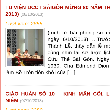
TU VIỆN DCCT SÀIGÒN MỪNG 80 NĂM TH
2013)
(08/10/2013)
Lượt xem: 2655
(trích từ bài phóng sự 
ngày 6/10/2013) …Trướ
Thánh Lễ, thầy dẫn lễ m
cùng nhìn lại sơ lược l
Cứu Thế Sài Gòn. Ngày
1930, Cha Edmond Dion
làm Bề Trên tiên khởi của […]
GIÁO HUẤN SỐ 10 – KINH MÂN CÔI, L
NIỆM
(07/10/2013)
Lượt xem: 2280