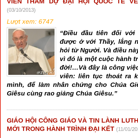
VIÊN THAM DỰ ĐẠI HỘI QUỐC TẾ VỀ
(03/10/2013)
Lượt xem: 6747
“Điều đầu tiên đối vớ
được ở với Thầy, lắng 
hỏi từ Người. Và điều nà
vì đó là một cuộc hành t
đời!…Và đây là công việc
viên: liên tục thoát ra 
mình, để làm nhân chứng cho Chúa Gi
Giêsu cùng rao giảng Chúa Giêsu.”
GIÁO HỘI CÔNG GIÁO VÀ TIN LÀNH LUT
MỚI TRONG HÀNH TRÌNH ĐẠI KẾT
(11/01/20