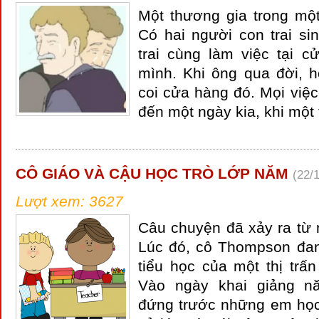
Một thương gia trong một
Có hai người con trai si
trai cùng làm việc tại 
mình. Khi ông qua đời, h
coi cửa hàng đó. Mọi việ
đến một ngày kia, khi một 
CÔ GIÁO VÀ CẬU HỌC TRÒ LỚP NĂM
(22/
Lượt xem: 3627
Câu chuyện đã xảy ra từ 
Lúc đó, cô Thompson đan
tiểu học của một thị trấ
Vào ngày khai giảng n
đứng trước những em học 