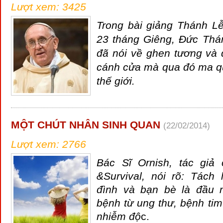
Lượt xem: 3425
Trong bài giảng Thánh L
23 tháng Giêng, Đức Thá
đã nói về ghen tương và
cánh cửa mà qua đó ma q
thế giới.
MỘT CHÚT NHÂN SINH QUAN
(22/02/2014)
Lượt xem: 2766
Bác Sĩ Ornish, tác giả
&Survival, nói rõ: Tách 
đình và bạn bè là đầu 
bệnh từ ung thư, bệnh ti
nhiễm độ
c.