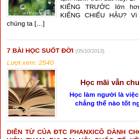
KIẾNG TRƯỚC lớn hơn
KIẾNG CHIẾU HẬU? V
chúng ta […]
7 BÀI HỌC SUỐT ĐỜI
(05/10/2013)
Lượt xem: 2540
Học mãi vẫn chư
Học làm người là việc
chẳng thể nào tốt n
DIỄN TỪ CỦA ĐTC PHANXICÔ DÀNH CH