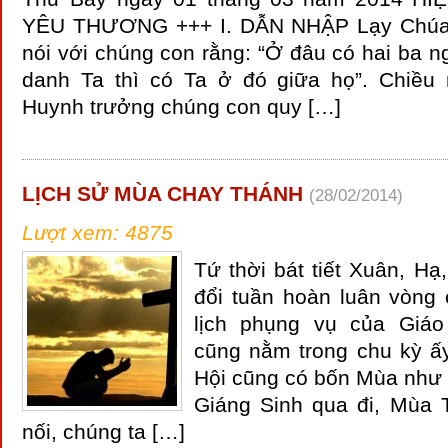
YÊU THƯƠNG +++ I. DẪN NHẬP Lạy Chúa 
nói với chúng con rằng: “Ở đâu có hai ba n
danh Ta thì có Ta ở đó giữa họ”. Chiều
Huynh trưởng chúng con quy […]
LỊCH SỬ MÙA CHAY THÁNH
(28/02/2014)
Lượt xem: 4875
Tứ thời bát tiết Xuân, Hạ
đổi tuần hoàn luân vòng 
lịch phụng vụ của Giá
cũng nằm trong chu kỳ ấ
Hội cũng có bốn Mùa như
Giáng Sinh qua đi, Mùa 
nối, chúng ta […]