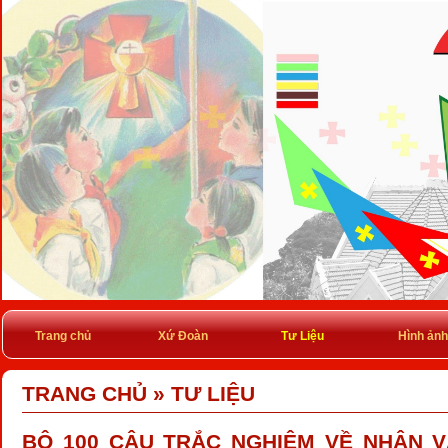
Trang chủ
Xứ Đoàn
Tư Liệu
Hình ảnh
TRANG CHỦ
»
TƯ LIỆU
BỘ 100 CÂU TRẮC NGHIỆM VỀ NHÂN 