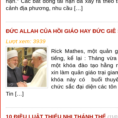
nạn.” Các bất đồng tai nạn đã xảy ra theo 
cảnh địa phương, nhu cầu […]
ĐỨC ALLAH CỦA HỒI GIÁO HAY ĐỨC GIÊ
Lượt xem: 3939
Rick Mathes, một quản gi
tiếng, kể lại : Tháng vừa
một khóa đào tạo hằng 
xin làm quản giáo trại gia
khóa này có buổi thuyết
chức sắc đại diện các tôn
Tin […]
10 ĐIỀU LUẬT THIẾU NHI THÁNH THỂ
(11/0