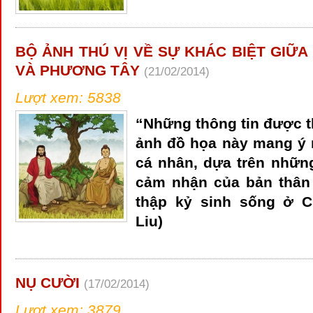
BỘ ẢNH THÚ VỊ VỀ SỰ KHÁC BIỆT GIỮ
VÀ PHƯƠNG TÂY
(21/02/2014)
Lượt xem: 5838
“Những thông tin được t
ảnh đồ họa này mang ý 
cá nhân, dựa trên những
cảm nhận của bản thân 
thập kỷ sinh sống ở C
Liu)
NỤ CƯỜI
(17/02/2014)
Lượt xem: 3879