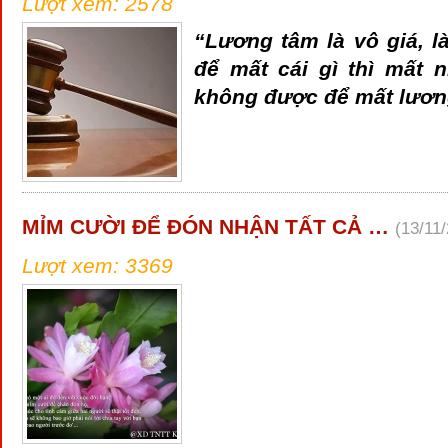
Lượt xem: 2578
“Lương tâm là vô giá, l
để mất cái gì thì mất n
không được để mất lươn
MỈM CƯỜI ĐỂ ĐÓN NHẬN TẤT CẢ …
(13/11
Lượt xem: 3369