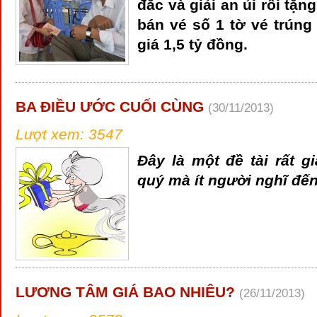
đắc và giải an ủi rồi tặ
bán vé số 1 tờ vé trúng g
giá 1,5 tỷ đồng.
BA ĐIỀU ƯỚC CUỐI CÙNG
(30/11/2013)
Lượt xem: 3547
Đây là một đề tài rất g
quý mà ít người nghĩ đến
LƯƠNG TÂM GIÁ BAO NHIÊU?
(26/11/2013)