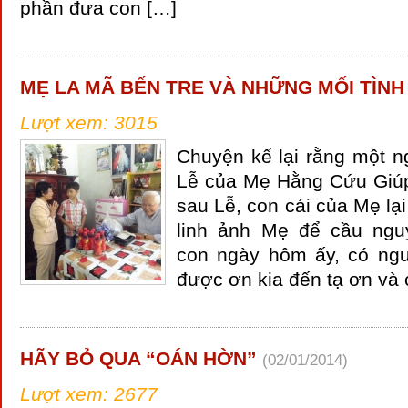
phần đưa con […]
MẸ LA MÃ BẾN TRE VÀ NHỮNG MỐI TÌNH
Lượt xem: 3015
Chuyện kể lại rằng một n
Lễ của Mẹ Hằng Cứu Giúp
sau Lễ, con cái của Mẹ lạ
linh ảnh Mẹ để cầu ngu
con ngày hôm ấy, có ng
được ơn kia đến tạ ơn và 
HÃY BỎ QUA “OÁN HỜN”
(02/01/2014)
Lượt xem: 2677