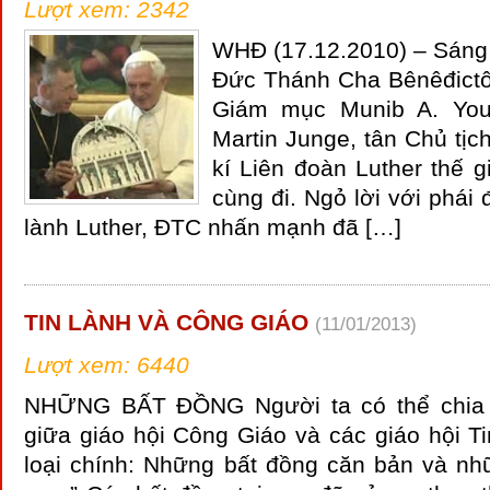
Lượt xem: 2342
WHĐ (17.12.2010) – Sáng 
Đức Thánh Cha Bênêđictô 
Giám mục Munib A. Yo
Martin Junge, tân Chủ tịc
kí Liên đoàn Luther thế g
cùng đi. Ngỏ lời với phái 
lành Luther, ĐTC nhấn mạnh đã […]
TIN LÀNH VÀ CÔNG GIÁO
(11/01/2013)
Lượt xem: 6440
NHỮNG BẤT ÐỒNG Người ta có thể chia 
giữa giáo hội Công Giáo và các giáo hội T
loại chính: Những bất đồng căn bản và nhữ