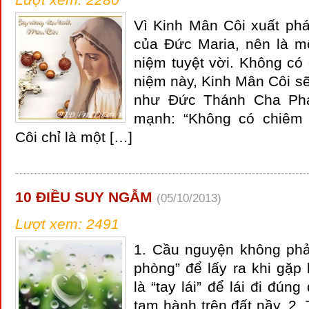
Vì Kinh Mân Côi xuất phá
của Đức Maria, nên là mộ
niệm tuyệt vời. Không có
niệm này, Kinh Mân Côi sẽ
như Đức Thánh Cha Pha
mạnh: “Không có chiêm
Côi chỉ là một […]
10 ĐIỀU SUY NGẪM
(05/10/2013)
Lượt xem: 2491
1. Cầu nguyện không phả
phòng” để lấy ra khi gặp
là “tay lái” để lái đi đún
tạm hành trên đất nầy. 2. 