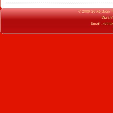
© 2009-26 Xứ đoàn TN
Địa ch
Email : xdtn