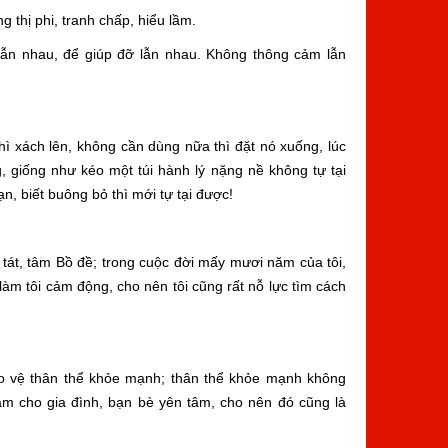
 thị phi, tranh chấp, hiểu lầm.
lẫn nhau, để giúp đỡ lẫn nhau. Không thông cảm lẫn
thì xách lên, không cần dùng nữa thì đặt nó xuống, lúc
g, giống như kéo một túi hành lý nặng nề không tự tại
n, biết buông bỏ thì mới tự tại được!
tát, tâm Bồ đề; trong cuộc đời mấy mươi năm của tôi,
 làm tôi cảm động, cho nên tôi cũng rất nỗ lực tìm cách
bảo vệ thân thể khỏe mạnh; thân thể khỏe mạnh không
àm cho gia đình, bạn bè yên tâm, cho nên đó cũng là