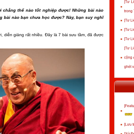
[Tư L
ời chẳng thể nào tốt nghiệp được! Những bài nào
trong
 bài nào bạn chưa học được? Này, bạn suy nghĩ
[Tư Li
[Tư L
i, diễn giảng rất nhiều. Đây là 7 bài sưu tầm, đã được
[Tư L
[Tư L
cộng 
ghét 
[Fea
[Lưu 
[Xứ Đ