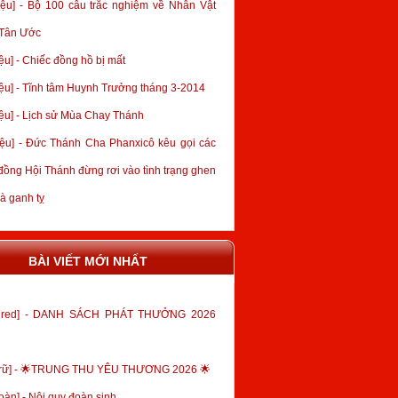
iệu] - Bộ 100 câu trắc nghiệm về Nhân Vật
 Tân Ước
ệu] - Chiếc đồng hồ bị mất
iệu] - Tĩnh tâm Huynh Trưởng tháng 3-2014
iệu] - Lịch sử Mùa Chay Thánh
iệu] - Đức Thánh Cha Phanxicô kêu gọi các
đồng Hội Thánh đừng rơi vào tình trạng ghen
và ganh tỵ
BÀI VIẾT MỚI NHẤT
tured] - DANH SÁCH PHÁT THƯỞNG 2026
trữ] - 🌟TRUNG THU YÊU THƯƠNG 2026 🌟
oàn] - Nội quy đoàn sinh