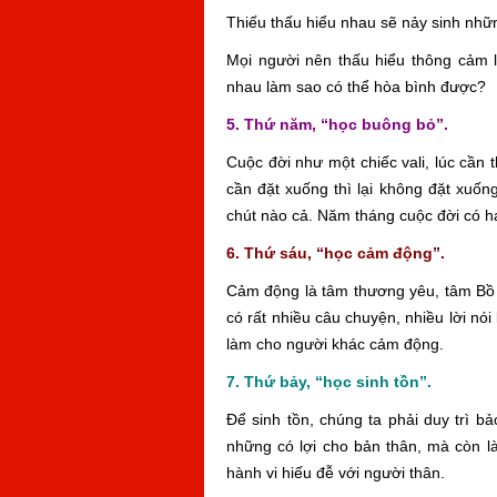
Thiếu thấu hiểu nhau sẽ nảy sinh những
Mọi người nên thấu hiểu thông cảm 
nhau làm sao có thể hòa bình được?
5. Thứ năm, “học buông bỏ”.
Cuộc đời như một chiếc vali, lúc cần 
cần đặt xuống thì lại không đặt xuốn
chút nào cả. Năm tháng cuộc đời có hạ
6. Thứ sáu, “học cảm động”.
Cảm động là tâm thương yêu, tâm Bồ 
có rất nhiều câu chuyện, nhiều lời nói
làm cho người khác cảm động.
7. Thứ bảy, “học sinh tồn”.
Để sinh tồn, chúng ta phải duy trì 
những có lợi cho bản thân, mà còn l
hành vi hiếu đễ với người thân.