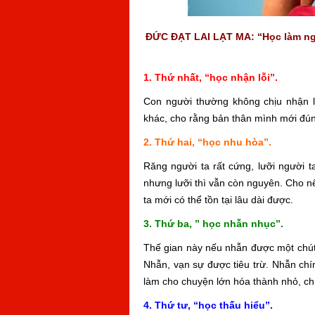
ĐỨC ĐẠT LAI LẠT MA: “Học làm ngườ
1. Thứ nhất, “học nhận lỗi”.
Con người thường không chịu nhận lỗ
khác, cho rằng bản thân mình mới đúng.
2. Thứ hai, “học nhu hòa”.
Răng người ta rất cứng, lưỡi người ta
nhưng lưỡi thì vẫn còn nguyên. Cho 
ta mới có thể tồn tại lâu dài được.
3. Thứ ba, ” học nhẫn nhục”.
Thế gian này nếu nhẫn được một chút t
Nhẫn, vạn sự được tiêu trừ. Nhẫn chính
làm cho chuyện lớn hóa thành nhỏ, c
4. Thứ tư, “học thấu hiểu”.