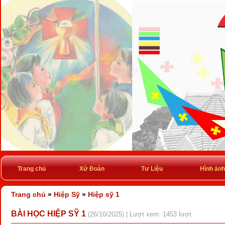
Trang chủ
Xứ Đoàn
Tư Liệu
Hình ảnh
Trang chủ
»
Hiệp Sỹ
»
Hiệp sỹ 1
BÀI HỌC HIỆP SỸ 1
(26/10/2025) | Lượt xem: 1453 lượt