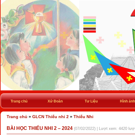
Trang chủ
Xứ Đoàn
Tư Liệu
Hình ảnh
Trang chủ
»
GLCN Thiếu nhi 2
»
Thiếu Nhi
BÀI HỌC THIẾU NHI 2 – 2024
(07/02/2022) | Lượt xem: 4420 lượ