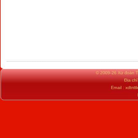
© 2009-26 Xứ đoàn TN
Địa ch
Email : xdtn