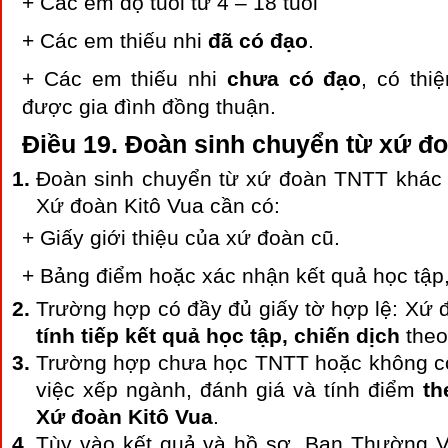
+ Các em độ tuổi từ 4 – 18 tuổi
+ Các em thiếu nhi
đã có đạo
.
+ Các em thiếu nhi
chưa có đạo
, có thi
được gia đình đồng thuận.
Điều 19. Đoàn sinh chuyển từ xứ đ
Đoàn sinh chuyển từ xứ đoàn TNTT khác đ
Xứ đoàn Kitô Vua cần có:
+ Giấy giới thiệu của xứ đoàn cũ.
+ Bảng điểm hoặc xác nhận kết quả học tập,
Trường hợp có đầy đủ giấy tờ hợp lệ: Xứ 
tính tiếp kết quả học tập, chiến dịch
theo
Trường hợp chưa học TNTT hoặc không c
việc xếp ngành, đánh giá và tính điểm
th
Xứ đoàn Kitô Vua
.
Tùy vào kết quả và hồ sơ, Ban Thường V