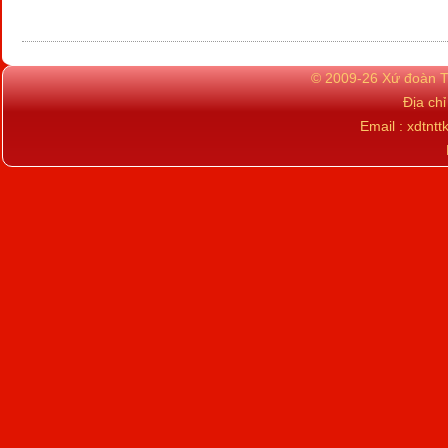
© 2009-26 Xứ đoàn TN
Địa ch
Email : xdtn