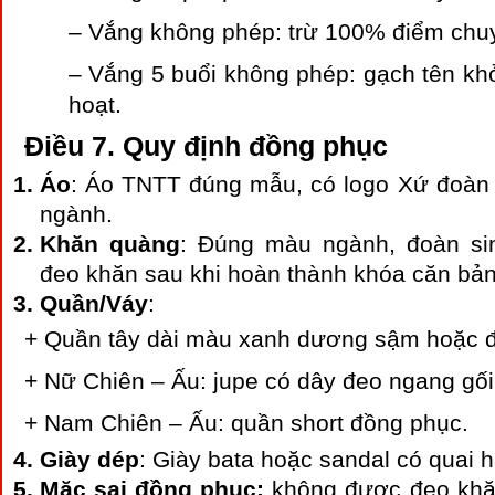
– Vắng không phép: trừ 100% điểm chu
– Vắng 5 buổi không phép: gạch tên kh
hoạt.
Điều 7. Quy định đồng phục
Áo
: Áo TNTT đúng mẫu, có logo Xứ đoàn (
ngành.
Khăn quàng
: Đúng màu ngành, đoàn si
đeo khăn sau khi hoàn thành khóa căn bản
Quần/Váy
:
+ Quần tây dài màu xanh dương sậm hoặc 
+ Nữ Chiên – Ấu: jupe có dây đeo ngang gố
+ Nam Chiên – Ấu: quần short đồng phục.
Giày dép
: Giày bata hoặc sandal có quai h
Mặc sai đồng phục:
không được đeo khăn