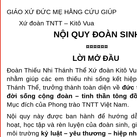
GIÁO XỨ ĐỨC MẸ HẰNG CỨU GIÚP
Xứ đoàn TNTT – Kitô Vua
NỘI QUY ĐOÀN SIN
¤¤¤¤¤¤
LỜI MỞ ĐẦU
Đoàn Thiếu Nhi Thánh Thể Xứ đoàn Kitô Vu
nhằm giúp các em thiếu nhi sống kết hiệ
Thánh Thể, trưởng thành toàn diện về
đức 
đời sống cộng đoàn – tinh thần tông đ
Mục đích của Phong trào TNTT Việt Nam.
Nội quy này được ban hành để hướng dẫ
hoạt, học tập và rèn luyện của đoàn sinh, 
môi trường
kỷ luật – yêu thương – hiệp nh