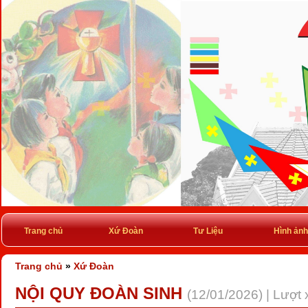
Trang chủ
Xứ Đoàn
Tư Liệu
Hình ảnh
Trang chủ
»
Xứ Đoàn
NỘI QUY ĐOÀN SINH
(12/01/2026) | Lượt