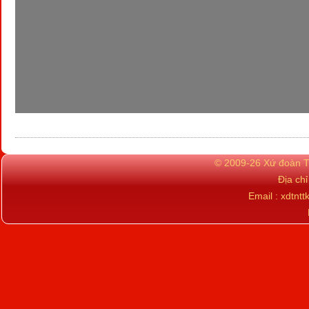
© 2009-26 Xứ đoàn TN
Địa ch
Email : xdtn