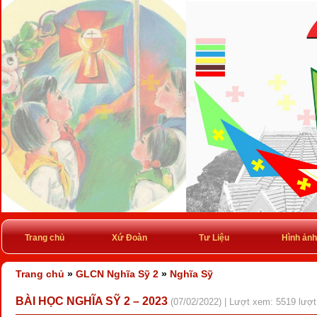
Trang chủ
Xứ Đoàn
Tư Liệu
Hình ảnh
Trang chủ
»
GLCN Nghĩa Sỹ 2
»
Nghĩa Sỹ
BÀI HỌC NGHĨA SỸ 2 – 2023
(07/02/2022) | Lượt xem: 5519 lượt