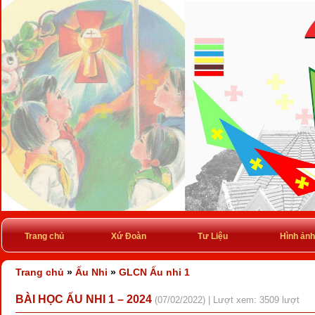
Trang chủ
Xứ Đoàn
Tư Liệu
Hình ảnh
Trang chủ
»
Ấu Nhi
»
GLCN Ấu nhi 1
BÀI HỌC ẤU NHI 1 – 2024
(07/02/2022) | Lượt xem: 3509 lượt