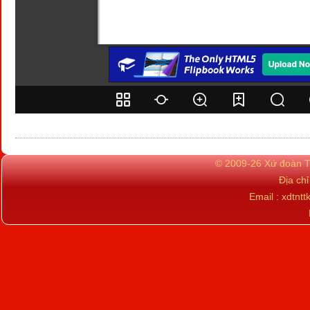
© 2009-26 Xứ đoàn TN
Địa ch
Email : xdtn