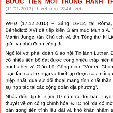
BƯỚC TIẾN MỚI TRONG HÀNH TR
(11/01/2013) | Lượt xem: 2344 lượt
WHĐ (17.12.2010) – Sáng 16-12, tại Rôm
Bênêđictô XVI đã tiếp kiến Giám mục Munib A.
Martin Junge, tân Chủ tịch và tân Tổng thư kí L
giới, và phái đoàn cùng đi.
Ngỏ lời v
ới phái đoàn Giáo hội Tin lành Luther
có nhiều tiến bộ đạt được trong nhiều thập niên 
hội Luther và Giáo hội Công giáo: “Với ơn Chúa
loại dần các trở ngại và thiết lập được các mối q
hiệp nhất, qua sự đối thoại mang tính chất thầ
sự hợp tác tại các cộng đoàn địa phương”.
Nhắc đến dịp kỉ niệm 10 năm ra đời bản Tuyê
thuyết về ơn công chính hóa, ĐTC nói “đã có mộ
bản trong tiến trình lâu dài và khó khăn nhằm t