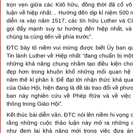
trọn vẹn giữa các Kitô hữu, đồng thời đã cổ võ
luận về hiệp nhất… Hướng đến dịp kỉ niệm 500 
diễn ra vào năm 1517, các tín hữu Luther và 
gọi đẩy mạnh suy tư hướng đến hiệp nhất, và 
chúng ta cùng tiến về phía trước”.
ĐTC bày tỏ niềm vui mừng được biết Ủy ban qu
Tin lành Luther về Hiệp nhất “đang chuẩn bị một
những khả năng chung nhằm tạo điều kiện cho 
đẹp hơn trong khuôn khổ những mối quan hệ m
năm thế kỉ phân li. Để đạt tới nhận thức khả q
của Giáo Hội, hiện đang là đề tài trao đổi về phư
ban này nghiên cứu về Phép Rửa và về việc p
thông trong Giáo Hội”.
Kết thúc bài diễn văn, ĐTC nói lên niềm hi vọng 
rằng những cuộc thảo luận này mở ra những c
như đem lại khả năng mới trong việc đưa á