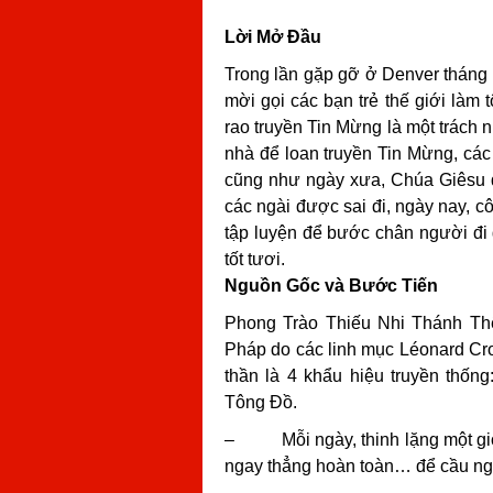
Lời Mở Đầu
Trong lần gặp gỡ ở Denver tháng
mời gọi các bạn trẻ thế giới làm
rao truyền Tin Mừng là một trách 
nhà để loan truyền Tin Mừng
, cá
cũng như ngày xưa, Chúa Giêsu đ
các ngài được sai đi, ngày nay, c
tập luyện để bước chân người đi
tốt tươi.
Nguồn Gốc và Bước Tiến
Phong Trào Thiếu Nhi Thánh Th
Pháp do các linh mục Léonard Cro
thần là 4 khẩu hiệu truyền thố
Tông Đồ.
–
Mỗi ngày, thinh lặng một g
ngay thẳng hoàn toàn… để cầu ng