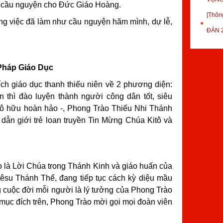
 cầu nguyện cho Đức Giáo Hoàng.
[Thôn
ững việc đã làm như cầu nguyện hãm mình, dự lễ,
ĐÁN 
Pháp Giáo Dục
ch giáo dục thanh thiếu niên về 2 phương diện:
n thì đào luyện thành người công dân tốt, siêu
tô hữu hoàn hảo -, Phong Trào Thiếu Nhi Thánh
ẫn giới trẻ loan truyền Tin Mừng Chúa Kitô và
 là Lời Chúa trong Thánh Kinh và giáo huấn của
êsu Thánh Thể, đang tiếp tục cách kỳ diệu mầu
g cuộc đời mỗi người là lý tưởng của Phong Trào
mục đích trên, Phong Trào mời gọi mọi đoàn viên