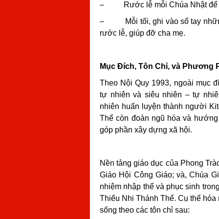
–
Rước lễ mỗi Chúa Nhật để
–
Mỗi tối, ghi vào sổ tay nh
rước lễ, giúp đỡ cha mẹ.
Mục Đích, Tôn Chỉ, và Phương 
Theo Nội Quy 1993, ngoài mục đí
tự nhiên và siêu nhiên – tự nhiê
nhiên huấn luyện thành người Ki
Thể còn đoàn ngũ hóa và hướng d
góp phần xây dựng xã hội.
Nền tảng giáo dục của Phong Trào
Giáo Hội Công Giáo; và, Chúa Gi
nhiệm nhập thể và phục sinh tron
Thiếu Nhi Thánh Thể. Cụ thể hóa 
sống theo các tôn chỉ sau: