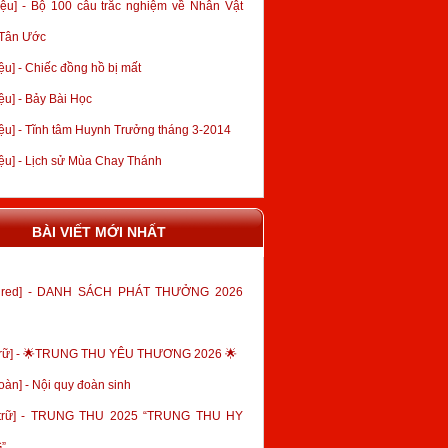
iệu] - Bộ 100 câu trắc nghiệm về Nhân Vật
 Tân Ước
ệu] - Chiếc đồng hồ bị mất
ệu] - Bảy Bài Học
iệu] - Tĩnh tâm Huynh Trưởng tháng 3-2014
iệu] - Lịch sử Mùa Chay Thánh
BÀI VIẾT MỚI NHẤT
tured] - DANH SÁCH PHÁT THƯỞNG 2026
trữ] - 🌟TRUNG THU YÊU THƯƠNG 2026 🌟
oàn] - Nội quy đoàn sinh
 trữ] - TRUNG THU 2025 “TRUNG THU HY
”