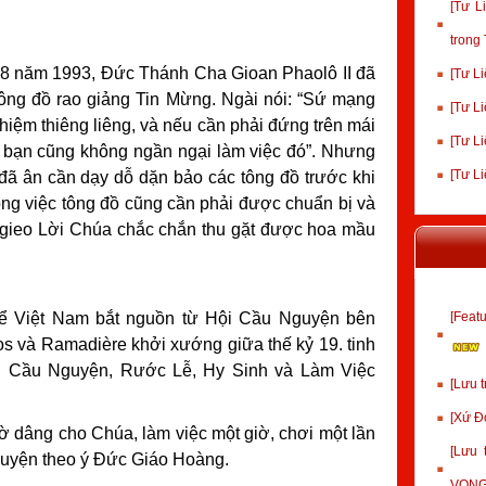
[Tư L
trong
 8 năm 1993, Đức Thánh Cha Gioan Phaolô II đã
[Tư Li
 tông đồ rao giảng Tin Mừng. Ngài nói: “Sứ mạng
[Tư Li
nhiệm thiêng liêng, và nếu cần phải đứng trên mái
[Tư L
c bạn cũng không ngần ngại làm việc đó”. Nhưng
[Tư L
ã ân cần dạy dỗ dặn bảo các tông đồ trước khi
ông việc tông đồ cũng cần phải được chuẩn bị và
 gieo Lời Chúa chắc chắn thu gặt được hoa mầu
ể Việt Nam bắt nguồn từ Hội Cầu Nguyện bên
[Fea
s và Ramadière khởi xướng giữa thế kỷ 19. tinh
ng: Cầu Nguyện, Rước Lễ, Hy Sinh và Làm Việc
[Lưu 
[Xứ Đ
iờ dâng cho Chúa, làm việc một giờ, chơi một lần
[Lưu
uyện theo ý Đức Giáo Hoàng.
VỌNG