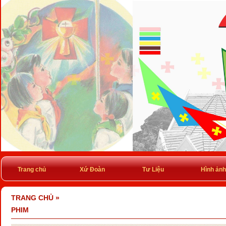
Trang chủ
Xứ Đoàn
Tư Liệu
Hình ảnh
TRANG CHỦ
»
PHIM