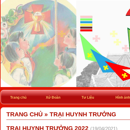
Trang chủ
Xứ Đoàn
Tư Liệu
Hình ảnh
TRANG CHỦ
»
TRẠI HUYNH TRƯỞNG
TRẠI HUYNH TRƯỞNG 2022
(19/04/2021)