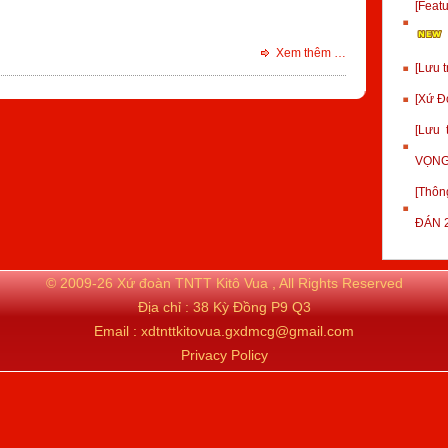
[Fea
Xem thêm …
[Lưu 
[Xứ Đ
[Lưu
VỌNG
[Thôn
ĐÁN 
© 2009-26 Xứ đoàn TNTT Kitô Vua , All Rights Reserved
Địa chỉ : 38 Kỳ Đồng P9 Q3
Email : xdtnttkitovua.gxdmcg@gmail.com
Privacy Policy