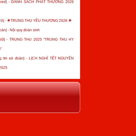
tured] - DANH SÁCH PHÁT THƯỞNG 2026
trữ] - 🌟TRUNG THU YÊU THƯƠNG 2026 🌟
oàn] - Nội quy đoàn sinh
 trữ] - TRUNG THU 2025 “TRUNG THU HY
”
g tin xứ đoàn] - LỊCH NGHỈ TẾT NGUYÊN
2025