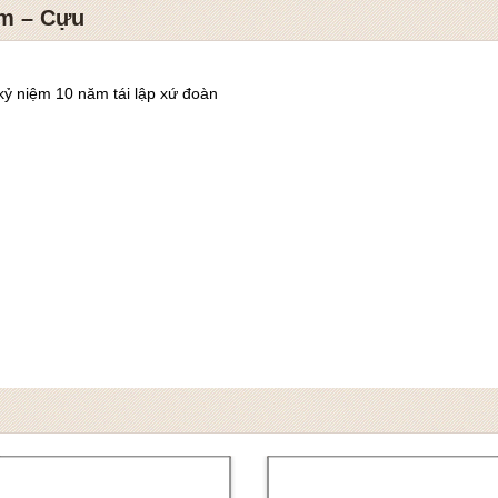
im – Cựu
ỷ niệm 10 năm tái lập xứ đoàn