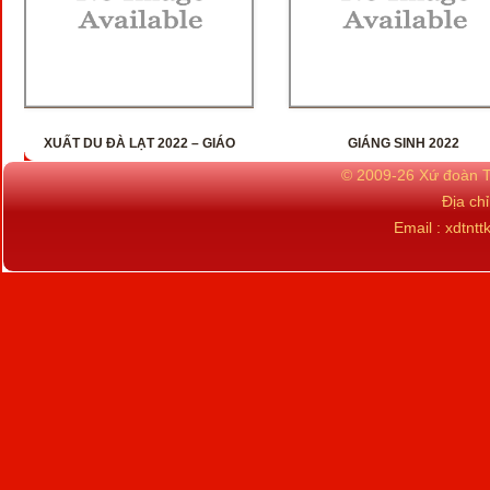
XUẤT DU ĐÀ LẠT 2022 – GIÁO
GIÁNG SINH 2022
XỨ PĂNG TIÊNG
© 2009-26 Xứ đoàn TN
Địa ch
Email : xdtn