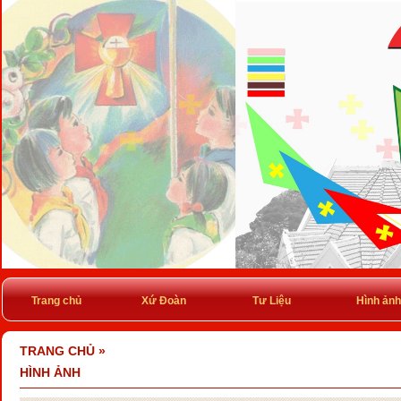
Trang chủ
Xứ Đoàn
Tư Liệu
Hình ảnh
TRANG CHỦ
»
HÌNH ẢNH