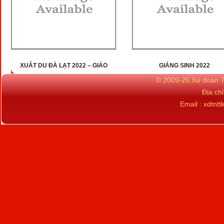
XUẤT DU ĐÀ LẠT 2022 – GIÁO
GIÁNG SINH 2022
XỨ PĂNG TIÊNG
© 2009-26 Xứ đoàn TN
Địa ch
Email : xdtn