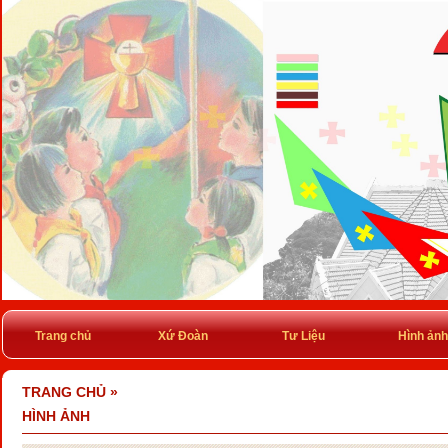
Trang chủ
Xứ Đoàn
Tư Liệu
Hình ảnh
TRANG CHỦ
»
HÌNH ẢNH