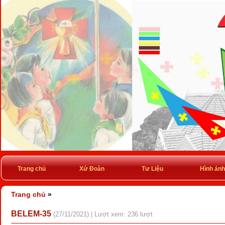
Trang chủ
Xứ Đoàn
Tư Liệu
Hình ảnh
Trang chủ
»
BELEM-35
(27/11/2021) | Lượt xem: 236 lượt