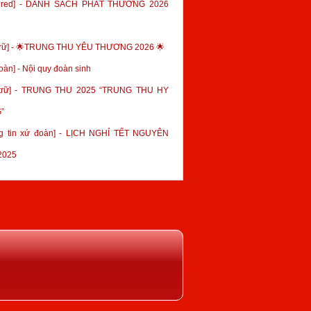
tured] - DANH SÁCH PHÁT THƯỞNG 2026
trữ] - 🌟TRUNG THU YÊU THƯƠNG 2026 🌟
oàn] - Nội quy đoàn sinh
 trữ] - TRUNG THU 2025 “TRUNG THU HY
”
g tin xứ đoàn] - LỊCH NGHỈ TẾT NGUYÊN
2025