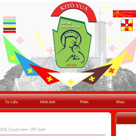
Tư Liệu
Hình ảnh
Phim
Nhạc
014) | Lượt xem: 297 lượt