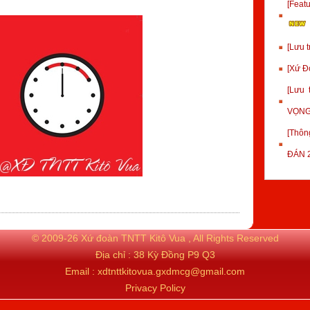
[Fea
[Lưu 
[Xứ Đ
[Lưu
VỌNG
[Thôn
ĐÁN 
© 2009-26 Xứ đoàn TNTT Kitô Vua , All Rights Reserved
Địa chỉ : 38 Kỳ Đồng P9 Q3
Email : xdtnttkitovua.gxdmcg@gmail.com
Privacy Policy