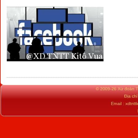
© 2009-26 Xứ đoàn TN
Địa ch
Email : xdtn