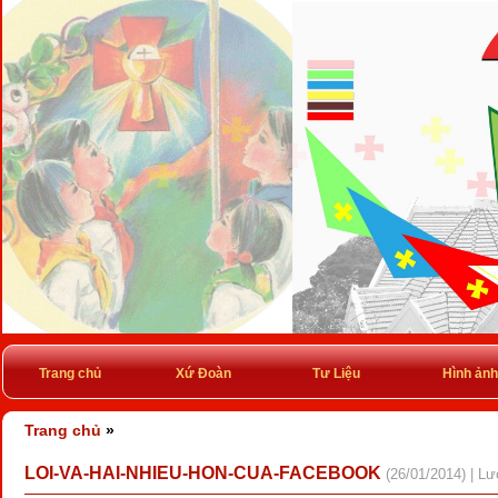
Trang chủ
Xứ Đoàn
Tư Liệu
Hình ảnh
Trang chủ
»
LOI-VA-HAI-NHIEU-HON-CUA-FACEBOOK
(26/01/2014) | L