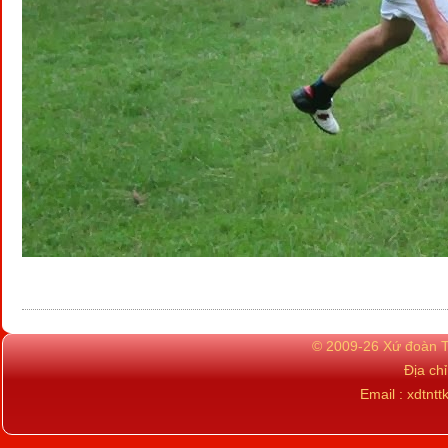
© 2009-26 Xứ đoàn TN
Địa ch
Email : xdtn