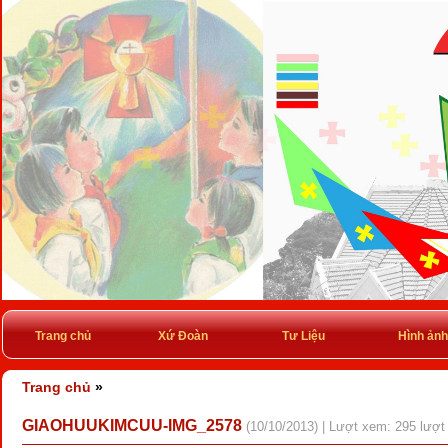
Trang chủ
Xứ Đoàn
Tư Liệu
Hình ảnh
Trang chủ
»
GIAOHUUKIMCUU-IMG_2578
(10/10/2013) | Lượt xem: 295 lượt