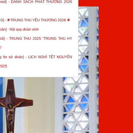
tured] - DANH SÁCH PHÁT THƯỞNG 2026
trữ] - 🌟TRUNG THU YÊU THƯƠNG 2026 🌟
oàn] - Nội quy đoàn sinh
 trữ] - TRUNG THU 2025 “TRUNG THU HY
”
g tin xứ đoàn] - LỊCH NGHỈ TẾT NGUYÊN
2025