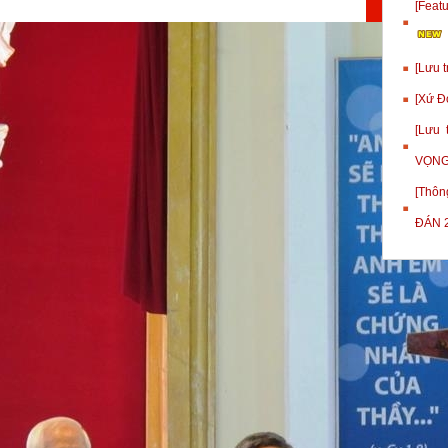
[Fea
[Lưu 
[Xứ Đ
[Lưu
VỌNG
[Thôn
ĐÁN 