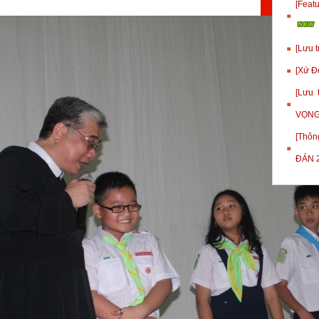
[Fea
[Lưu 
[Xứ Đ
[Lưu
VỌNG
[Thôn
ĐÁN 