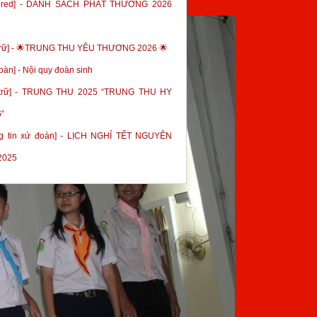
tured] - DANH SÁCH PHÁT THƯỞNG 2026
trữ] - 🌟TRUNG THU YÊU THƯƠNG 2026 🌟
oàn] - Nội quy đoàn sinh
 trữ] - TRUNG THU 2025 “TRUNG THU HY
”
g tin xứ đoàn] - LỊCH NGHỈ TẾT NGUYÊN
2025