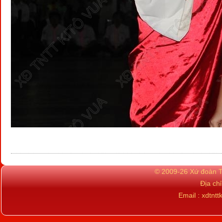
© 2009-26 Xứ đoàn TN
Địa ch
Email : xdtn