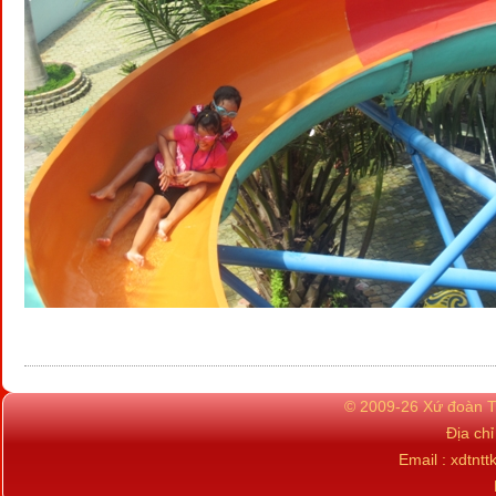
© 2009-26 Xứ đoàn TN
Địa ch
Email : xdtn