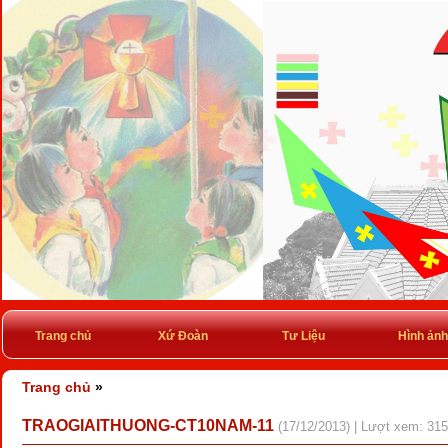
Trang chủ
Xứ Đoàn
Tư Liệu
Hình ảnh
Trang chủ
»
TRAOGIAITHUONG-CT10NAM-11
(17/12/2013) | Lượt xem: 315