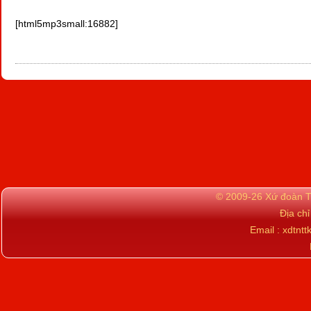
[html5mp3small:16882]
© 2009-26 Xứ đoàn TN
Địa ch
Email : xdtn