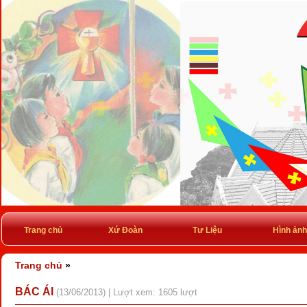
Trang chủ
Xứ Đoàn
Tư Liệu
Hình ảnh
Trang chủ
»
BÁC ÁI
(13/06/2013) | Lượt xem: 1605 lượt