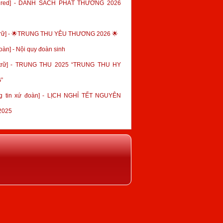
tured] - DANH SÁCH PHÁT THƯỞNG 2026
trữ] - 🌟TRUNG THU YÊU THƯƠNG 2026 🌟
oàn] - Nội quy đoàn sinh
 trữ] - TRUNG THU 2025 “TRUNG THU HY
”
g tin xứ đoàn] - LỊCH NGHỈ TẾT NGUYÊN
2025