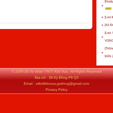
[Fea
[Lưu 
[Xứ Đ
[Lưu
VỌNG
[Thôn
ĐÁN 
© 2009-26 Xứ đoàn TNTT Kitô Vua , All Rights Reserved
Địa chỉ : 38 Kỳ Đồng P9 Q3
Email : xdtnttkitovua.gxdmcg@gmail.com
Privacy Policy