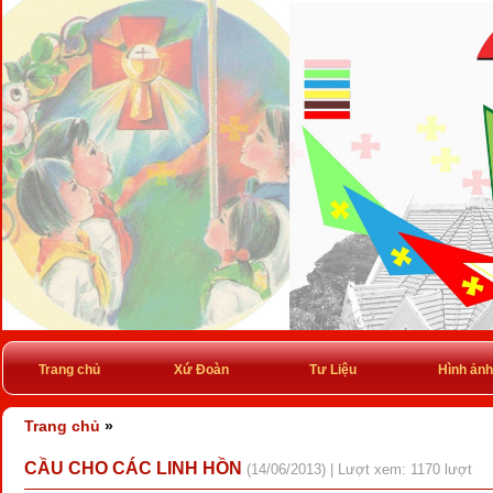
Trang chủ
Xứ Đoàn
Tư Liệu
Hình ảnh
Trang chủ
»
CẦU CHO CÁC LINH HỒN
(14/06/2013) | Lượt xem: 1170 lượt