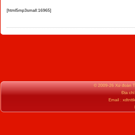
[html5mp3small:16965]
© 2009-26 Xứ đoàn TN
Địa ch
Email : xdtn