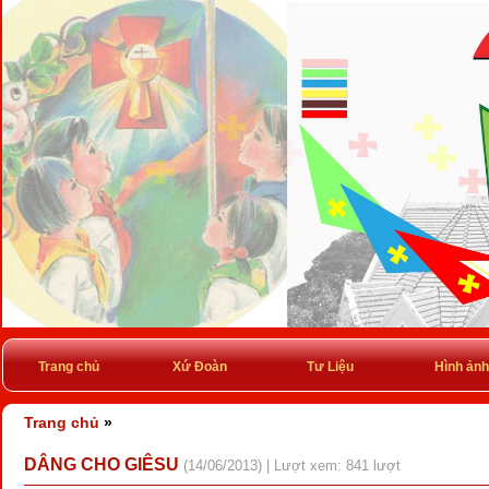
Trang chủ
Xứ Đoàn
Tư Liệu
Hình ảnh
Trang chủ
»
DÂNG CHO GIÊSU
(14/06/2013) | Lượt xem: 841 lượt