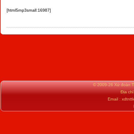
[html5mp3small:16987]
© 2009-26 Xứ đoàn TN
Địa ch
Email : xdtn