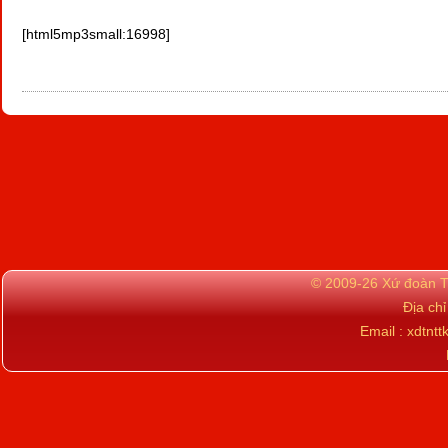
[html5mp3small:16998]
© 2009-26 Xứ đoàn TN
Địa ch
Email : xdtn