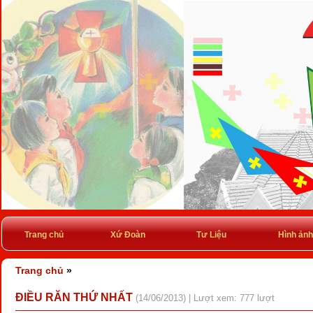
Trang chủ
Xứ Đoàn
Tư Liệu
Hình ảnh
Trang chủ
»
ĐIỀU RĂN THỨ NHẤT
(14/06/2013) | Lượt xem: 777 lượt