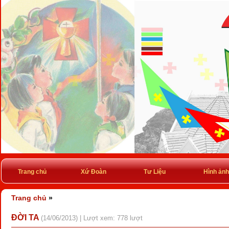
Trang chủ
Xứ Đoàn
Tư Liệu
Hình ảnh
Trang chủ
»
ĐỜI TA
(14/06/2013) | Lượt xem: 778 lượt