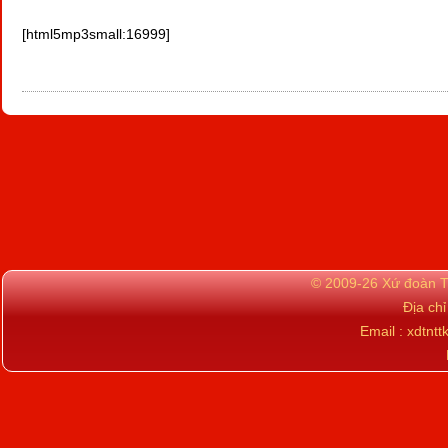
[html5mp3small:16999]
© 2009-26 Xứ đoàn TN
Địa ch
Email : xdtn