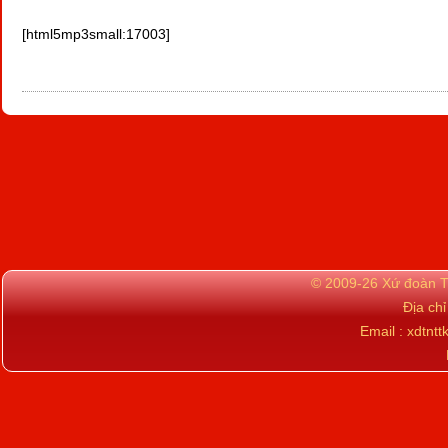
[html5mp3small:17003]
© 2009-26 Xứ đoàn TN
Địa ch
Email : xdtn