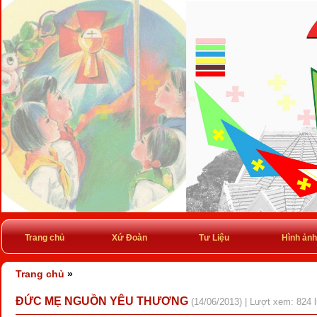
Trang chủ
Xứ Đoàn
Tư Liệu
Hình ảnh
Trang chủ
»
ĐỨC MẸ NGUỒN YÊU THƯƠNG
(14/06/2013) | Lượt xem: 824 