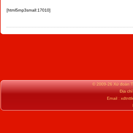
[html5mp3small:17010]
© 2009-26 Xứ đoàn TN
Địa ch
Email : xdtn