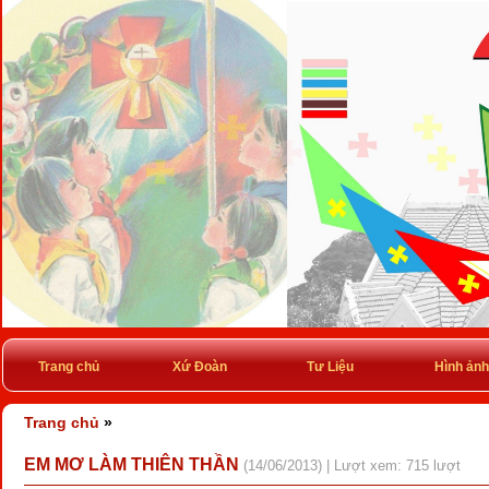
Trang chủ
Xứ Đoàn
Tư Liệu
Hình ảnh
Trang chủ
»
EM MƠ LÀM THIÊN THẦN
(14/06/2013) | Lượt xem: 715 lượt