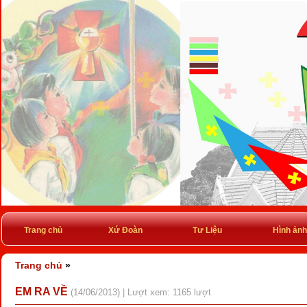
Trang chủ
Xứ Đoàn
Tư Liệu
Hình ảnh
Trang chủ
»
EM RA VỀ
(14/06/2013) | Lượt xem: 1165 lượt