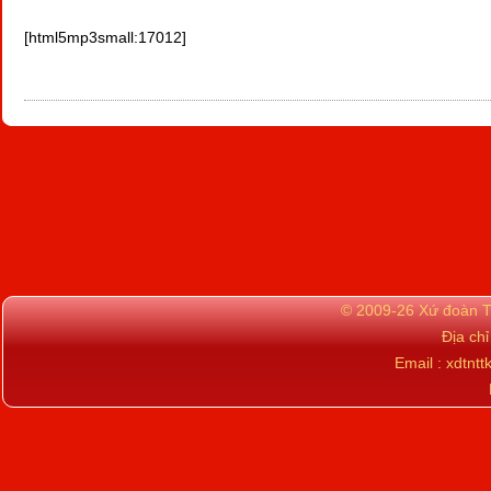
[html5mp3small:17012]
© 2009-26 Xứ đoàn TN
Địa ch
Email : xdtn