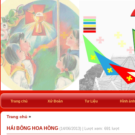
Trang chủ
Xứ Đoàn
Tư Liệu
Hình ảnh
Trang chủ
»
HÁI BÔNG HOA HỒNG
(14/06/2013) | Lượt xem: 691 lượt