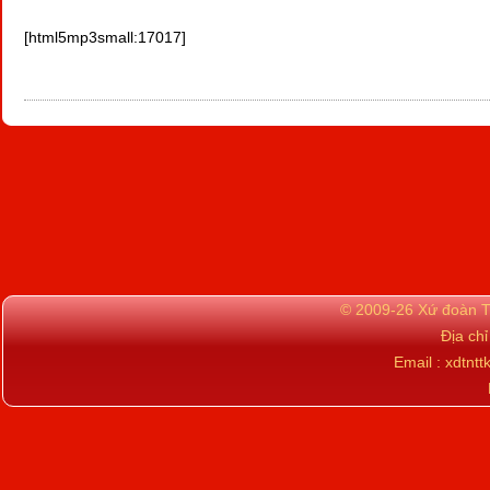
[html5mp3small:17017]
© 2009-26 Xứ đoàn TN
Địa ch
Email : xdtn