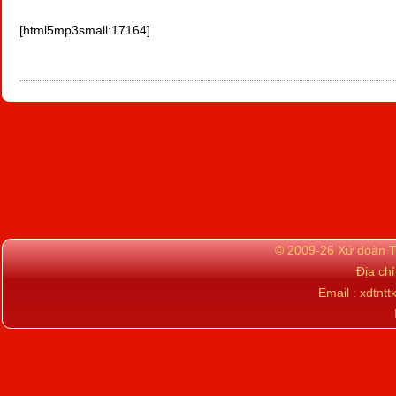
[html5mp3small:17164]
© 2009-26 Xứ đoàn TN
Địa ch
Email : xdtn