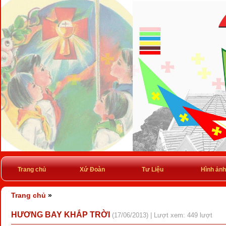
Trang chủ
Xứ Đoàn
Tư Liệu
Hình ảnh
Trang chủ
»
HƯƠNG BAY KHẮP TRỜI
(17/06/2013) | Lượt xem: 449 lượt