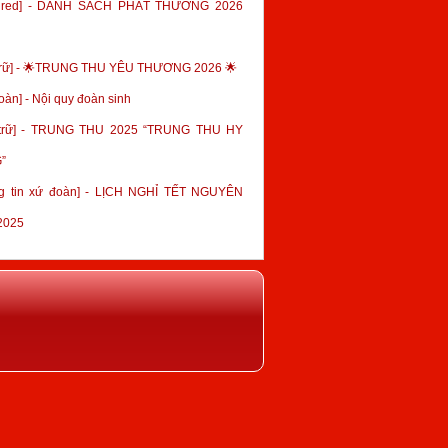
tured] - DANH SÁCH PHÁT THƯỞNG 2026
trữ] - 🌟TRUNG THU YÊU THƯƠNG 2026 🌟
oàn] - Nội quy đoàn sinh
 trữ] - TRUNG THU 2025 “TRUNG THU HY
”
g tin xứ đoàn] - LỊCH NGHỈ TẾT NGUYÊN
2025