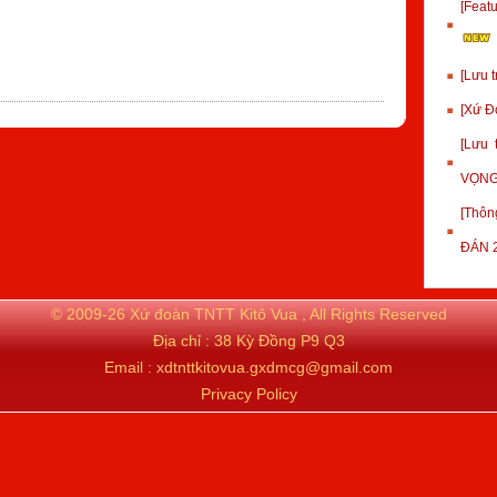
[Fea
[Lưu 
[Xứ Đ
[Lưu
VỌNG
[Thôn
ĐÁN 
© 2009-26 Xứ đoàn TNTT Kitô Vua , All Rights Reserved
Địa chỉ : 38 Kỳ Đồng P9 Q3
Email : xdtnttkitovua.gxdmcg@gmail.com
Privacy Policy