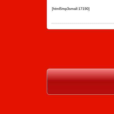
[html5mp3small:17190]