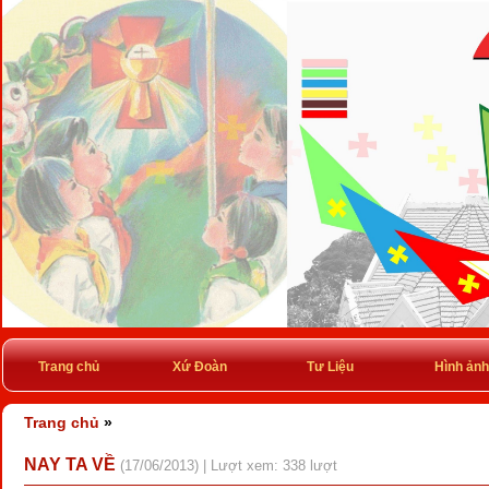
Trang chủ
Xứ Đoàn
Tư Liệu
Hình ảnh
Trang chủ
»
NAY TA VỀ
(17/06/2013) | Lượt xem: 338 lượt