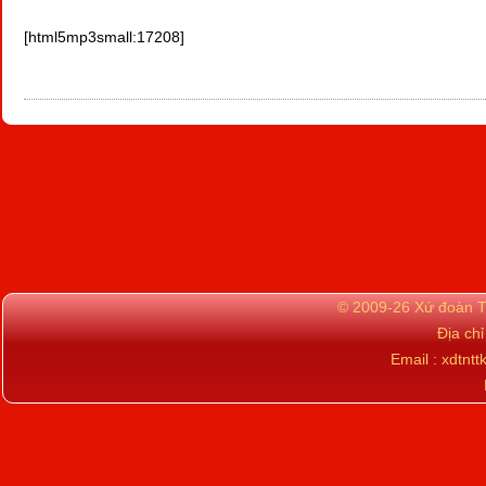
[html5mp3small:17208]
© 2009-26 Xứ đoàn TN
Địa ch
Email : xdtn