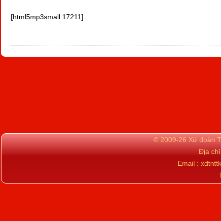
[html5mp3small:17211]
© 2009-26 Xứ đoàn TN
Địa ch
Email : xdtn