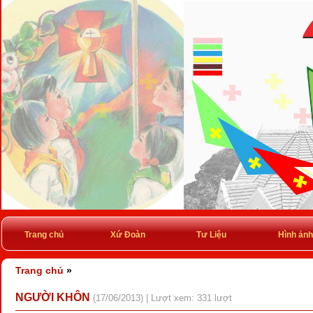
Trang chủ
Xứ Đoàn
Tư Liệu
Hình ảnh
Trang chủ
»
NGƯỜI KHÔN
(17/06/2013) | Lượt xem: 331 lượt