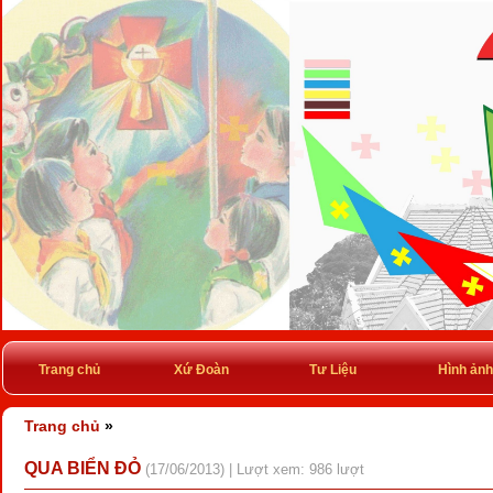
Trang chủ
Xứ Đoàn
Tư Liệu
Hình ảnh
Trang chủ
»
QUA BIỂN ĐỎ
(17/06/2013) | Lượt xem: 986 lượt