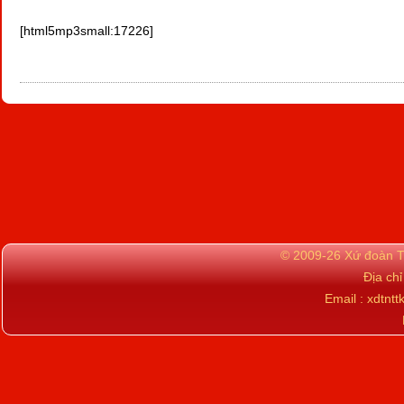
[html5mp3small:17226]
© 2009-26 Xứ đoàn TN
Địa ch
Email : xdtn