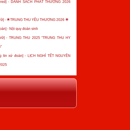
tured] - DANH SÁCH PHÁT THƯỞNG 2026
trữ] - 🌟TRUNG THU YÊU THƯƠNG 2026 🌟
oàn] - Nội quy đoàn sinh
 trữ] - TRUNG THU 2025 “TRUNG THU HY
”
g tin xứ đoàn] - LỊCH NGHỈ TẾT NGUYÊN
2025