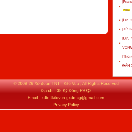
[Fea
[Lưu 
[Xứ Đ
[Lưu
VỌNG
[Thôn
ĐÁN 
© 2009-26 Xứ đoàn TNTT Kitô Vua , All Rights Reserved
Địa chỉ : 38 Kỳ Đồng P9 Q3
Email : xdtnttkitovua.gxdmcg@gmail.com
Privacy Policy