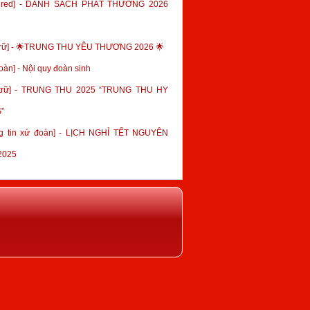
tured] - DANH SÁCH PHÁT THƯỞNG 2026
trữ] - 🌟TRUNG THU YÊU THƯƠNG 2026 🌟
oàn] - Nội quy đoàn sinh
 trữ] - TRUNG THU 2025 “TRUNG THU HY
”
g tin xứ đoàn] - LỊCH NGHỈ TẾT NGUYÊN
2025