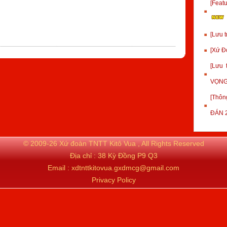
[Fea
[Lưu 
[Xứ Đ
[Lưu
VỌNG
[Thôn
ĐÁN 
© 2009-26 Xứ đoàn TNTT Kitô Vua , All Rights Reserved
Địa chỉ : 38 Kỳ Đồng P9 Q3
Email : xdtnttkitovua.gxdmcg@gmail.com
Privacy Policy