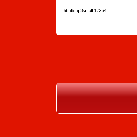
[html5mp3small:17264]