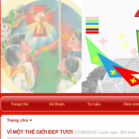
Trang chủ
Xứ Đoàn
Tư Liệu
Hình ảnh
Trang chủ
»
VÌ MỘT THẾ GIỚI ĐẸP TƯƠI
(17/06/2013) | Lượt xem: 403 lượt