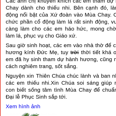
Các anh chị khuyến khích các em tham dự
Chay dành cho thiếu nhi. Bên cạnh đó, là
động nổi bật của Xứ đoàn vào Mùa Chay. C
chức phần cổ động làm lá rất sinh động, vui
càng làm cho các em háo hức, mong ch
làm lá, phục vụ cho Giáo xứ.
Sau giờ sinh hoạt, các em vào nhà thờ để 
hương kính Đức Mẹ, tuy
trời
thời tiết khá 
em đã hy sinh tham dự hành hương, cũng 
cách nghiêm trang, sốt sắng.
Nguyện xin Thiên Chúa chúc lành và ban nh
các em thiếu nhi.Xin Chúa soi sáng giúp
con biết sống tâm tình Mùa Chay để chuẩ
Đại lễ Phục Sinh sắp tới.
Xem hình ảnh