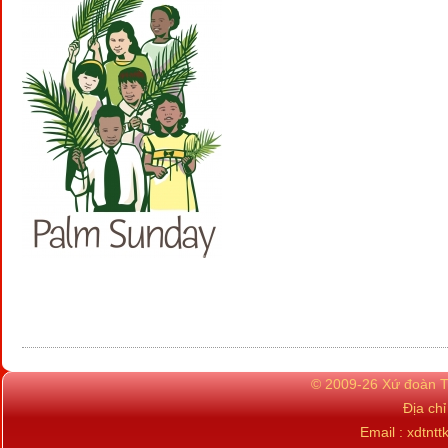
© 2009-26 Xứ đoàn TN
Địa ch
Email : xdtn