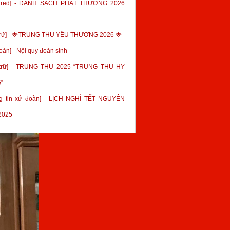
tured] - DANH SÁCH PHÁT THƯỞNG 2026
trữ] - 🌟TRUNG THU YÊU THƯƠNG 2026 🌟
oàn] - Nội quy đoàn sinh
 trữ] - TRUNG THU 2025 “TRUNG THU HY
”
g tin xứ đoàn] - LỊCH NGHỈ TẾT NGUYÊN
2025