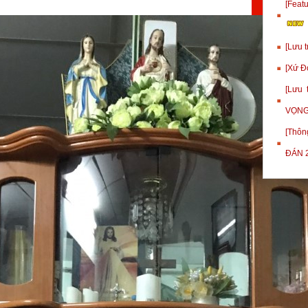
[Fea
[Lưu 
[Xứ Đ
[Lưu
VỌNG
[Thôn
ĐÁN 