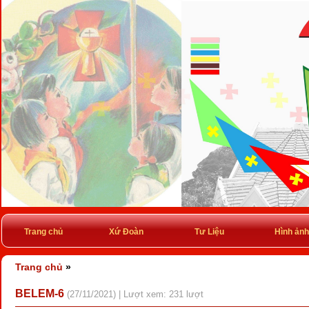
Trang chủ
Xứ Đoàn
Tư Liệu
Hình ảnh
Trang chủ
»
BELEM-6
(27/11/2021) | Lượt xem: 231 lượt